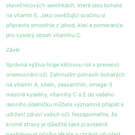
slunečnicových semínkách, které jsou bohaté
na vitamín E. Jako osvěžující svačinu si
připravte smoothie z jahod, kiwi a pomeranče
pro vysoký obsah vitamínu C.
Závěr
Správná výživa hraje klíčovou roli v prevenci
onemocnění očí. Zahrnutím potravin bohatých
na vitamín A, lutein, zeaxanthin, omega-3
mastné kyseliny, vitamíny C a E do vašeho
denního jídelníčku můžete významně přispět k
udržení zdraví vašich očí. Nezapomeňte, že
kromě stravy je důležité také pravidelně
navštěvovat očního lékaře a chránit oči před