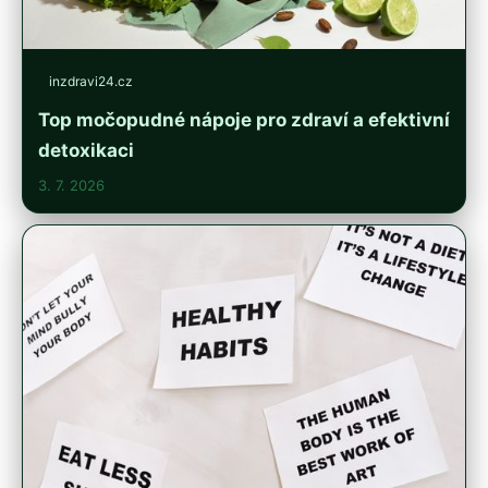
inzdravi24.cz
Top močopudné nápoje pro zdraví a efektivní
detoxikaci
3. 7. 2026