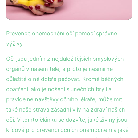
Péče o zdraví očí
Prevence onemocnění očí pomocí správné
Jak správná výživa může
výživy
ochránit zdraví vašich očí
Oči jsou jedním z nejdůležitějších smyslových
orgánů v našem těle, a proto je nesmírně
16. 1. 2026
· 4 min čtení · Autor: Markéta Novotná
důležité o ně dobře pečovat. Kromě běžných
opatření jako je nošení slunečních brýlí a
pravidelné návštěvy očního lékaře, může mít
také naše strava zásadní vliv na zdraví našich
očí. V tomto článku se dozvíte, jaké živiny jsou
klíčové pro prevenci očních onemocnění a jaké