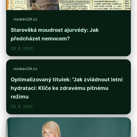
inzdravi24.cz
Starověká moudrost ajurvédy: Jak
předcházet nemocem?
29. 6. 2026
inzdravi24.cz
Optimalizovaný titulek: "Jak zvládnout letní
hydrataci: Klíče ke zdravému pitnému
režimu
28. 6. 2026