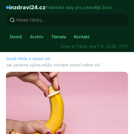
inzdravi24.cz
Praktické rady pro zdravější život
Domů
Archiv
Témata
Kontakt
Dnes je Pátek dne 7 8. 2026
· 21°C
Domů
›
Péče o zdraví očí
›
Jak správná výživa může ochránit zdraví vašich očí