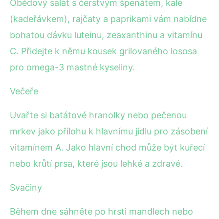
Obědový salát s čerstvým špenátem, kale
(kadeřávkem), rajčaty a paprikami vám nabídne
bohatou dávku luteinu, zeaxanthinu a vitamínu
C. Přidejte k němu kousek grilovaného lososa
pro omega-3 mastné kyseliny.
Večeře
Uvařte si batátové hranolky nebo pečenou
mrkev jako přílohu k hlavnímu jídlu pro zásobení
vitamínem A. Jako hlavní chod může být kuřecí
nebo krůtí prsa, které jsou lehké a zdravé.
Svačiny
Během dne sáhněte po hrsti mandlech nebo