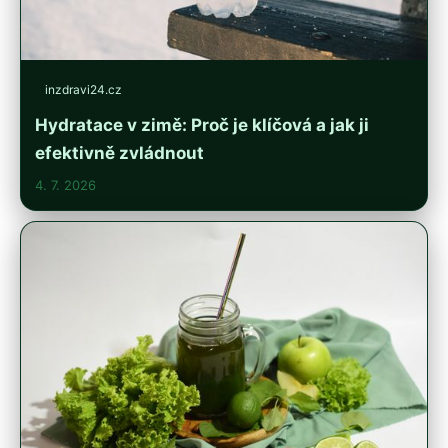
inzdravi24.cz
Hydratace v zimě: Proč je klíčová a jak ji
efektivně zvládnout
4. 7. 2026