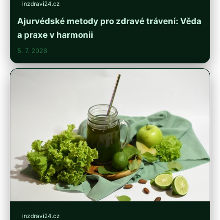
inzdravi24.cz
Ajurvédské metody pro zdravé trávení: Věda
a praxe v harmonii
5. 7. 2026
inzdravi24.cz