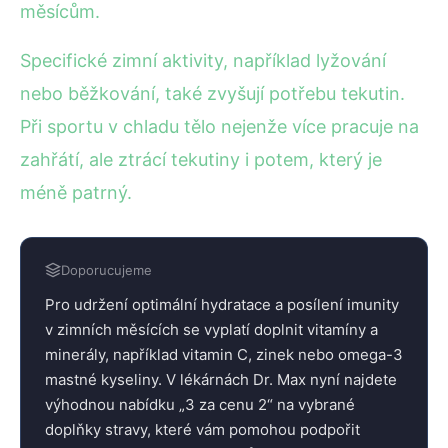
měsícům.
Specifické zimní aktivity, například lyžování
nebo běžkování, také zvyšují potřebu tekutin.
Při sportu v chladu tělo nejenže více pracuje na
zahřátí, ale ztrácí tekutiny i potem, který je
méně patrný.
Doporucujeme
Pro udržení optimální hydratace a posílení imunity
v zimních měsících se vyplatí doplnit vitamíny a
minerály, například vitamin C, zinek nebo omega-3
mastné kyseliny. V lékárnách Dr. Max nyní najdete
výhodnou nabídku „3 za cenu 2“ na vybrané
doplňky stravy, které vám pomohou podpořit