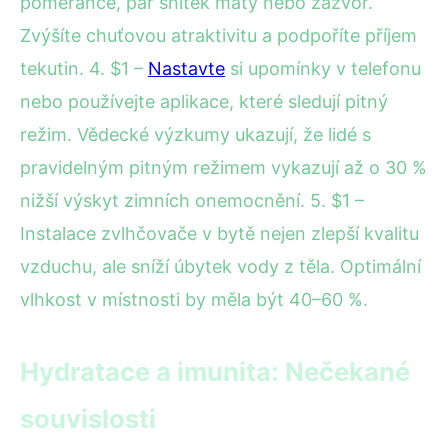
pomeranče, pár snítek máty nebo zázvor.
Zvýšíte chuťovou atraktivitu a podpoříte příjem
tekutin. 4. $1 –
Nastavte
si upomínky v telefonu
nebo používejte aplikace, které sledují pitný
režim. Vědecké výzkumy ukazují, že lidé s
pravidelným pitným režimem vykazují až o 30 %
nižší výskyt zimních onemocnění. 5. $1 –
Instalace zvlhčovače v bytě nejen zlepší kvalitu
vzduchu, ale sníží úbytek vody z těla. Optimální
vlhkost v místnosti by měla být 40–60 %.
Hydratace a imunita: Nečekané
souvislosti