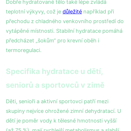
Dobře hydratované tělo také lépe zvládá
teplotní výkyvy, což je
důležité
například při
přechodu z chladného venkovního prostředí do
vytápěné místnosti. Stabilní hydratace pomáhá
předcházet „šokům“ pro krevní oběh i
termoregulaci.
Specifika hydratace u dětí,
seniorů a sportovců v zimě
Děti, senioři a aktivní sportovci patří mezi
skupiny nejvíce ohrožené zimní dehydratací. U
dětí je poměr vody k tělesné hmotnosti vyšší
(až 75 %), mají rychlejší metabolismus a slabší