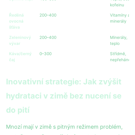
kofeinu
Ředěná
200–400
Vitamíny a
ovocná
minerály
šťáva
Zeleninový
200–400
Minerály,
vývar
teplo
Káva/černý
0–300
Střídmě,
čaj
nepřehánět
Inovativní strategie: Jak zvýšit
hydrataci v zimě bez nucení se
do pití
Mnozí mají v zimě s pitným režimem problém,