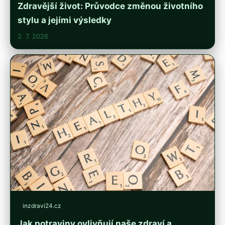
Zdravější život: Průvodce změnou životního
stylu a jejími výsledky
2. 7. 2026
inzdravi24.cz
Jak potraviny ovlivňují naše zdraví a