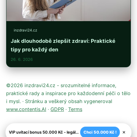
inzdravi24.cz
Jak dlouhodobě zlepšit zdraví: Praktické
tipy pro každý den
26. 6. 2026
©2026 inzdravi24.cz - srozumitelné informace,
praktické rady a inspirace pro každodenní péči o tělo
i mysl. · Stránku a veškerý obsah vygeneroval
www.contentis.AI
·
GDPR
·
Terms
×
VIP uvítací bonus 50.000 Kč - legální české kasíno
Chci 50.000 Kč !