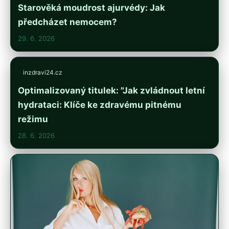
Starověká moudrost ajurvédy: Jak
předcházet nemocem?
29. 6. 2026
inzdravi24.cz
Optimalizovaný titulek: "Jak zvládnout letní
hydrataci: Klíče ke zdravému pitnému
režimu
28. 6. 2026