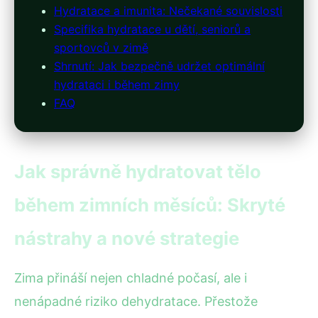
Hydratace a imunita: Nečekané souvislosti
Specifika hydratace u dětí, seniorů a
sportovců v zimě
Shrnutí: Jak bezpečně udržet optimální
hydrataci i během zimy
FAQ
Jak správně hydratovat tělo
během zimních měsíců: Skryté
nástrahy a nové strategie
Zima přináší nejen chladné počasí, ale i
nenápadné riziko dehydratace. Přestože