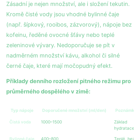
Zásadní je nejen množství, ale i složení tekutin.
Kromě čisté vody jsou vhodné bylinné čaje
(např. šípkový, rooibos, zázvorový), nápoje bez
kofeinu, ředěné ovocné šťávy nebo teplé
zeleninové vývary. Nedoporučuje se pít v
nadměrném množství kávu, alkohol či silné
černé čaje, které mají močopudný efekt.
Příklady denního rozložení pitného režimu pro
průměrného dospělého v zimě:
Typ nápoje
Doporučené množství (ml/den)
Poznámka
Čistá voda
1000–1500
Základ
hydratace
Bylinné čaje
400–800
Teplé, bez