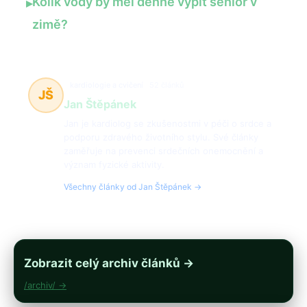
Kolik vody by měl denně vypít senior v
▸
zimě?
kardiologie a cvičení
52 článků
JŠ
Jan Štěpánek
Jan je kardiolog se zkušenostmi v péči o srdce a
podporu zdravého životního stylu. Své články
zaměřuje na prevenci srdečních onemocnění a
význam fyzické aktivity.
Všechny články od Jan Štěpánek →
Zobrazit celý archiv článků →
/archiv/ →