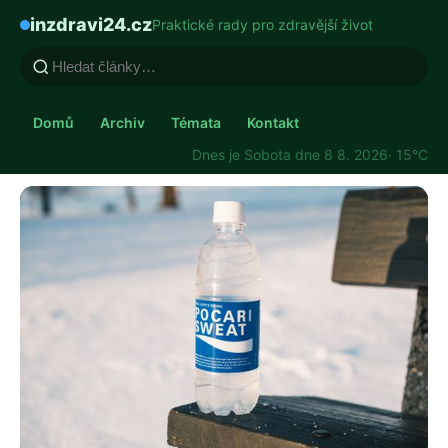
inzdravi24.cz
Praktické rady pro zdravější život
Domů
Archiv
Témata
Kontakt
Dnes je Sobota dne 8 8. 2026
· 15°C