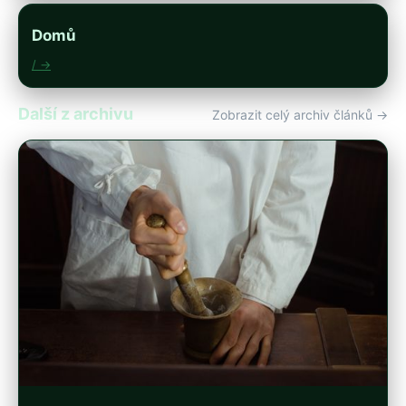
Domů
/ →
Další z archivu
Zobrazit celý archiv článků →