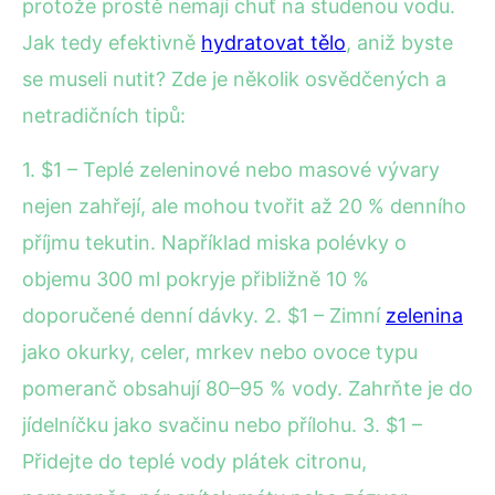
protože prostě nemají chuť na studenou vodu.
Jak tedy efektivně
hydratovat tělo
, aniž byste
se museli nutit? Zde je několik osvědčených a
netradičních tipů:
1. $1 – Teplé zeleninové nebo masové vývary
nejen zahřejí, ale mohou tvořit až 20 % denního
příjmu tekutin. Například miska polévky o
objemu 300 ml pokryje přibližně 10 %
doporučené denní dávky. 2. $1 – Zimní
zelenina
jako okurky, celer, mrkev nebo ovoce typu
pomeranč obsahují 80–95 % vody. Zahrňte je do
jídelníčku jako svačinu nebo přílohu. 3. $1 –
Přidejte do teplé vody plátek citronu,