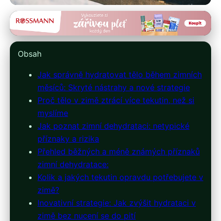
inzdravi24.cz
Hydratace v zimě: Proč je
Obsah
klíčová a jak ji efektivně
Jak správně hydratovat tělo během zimních
zvládnout
měsíců: Skryté nástrahy a nové strategie
Proč tělo v zimě ztrácí více tekutin, než si
4. 7. 2026
· 10 min čtení · Autor: Jan Štěpánek
myslíme
Jak poznat zimní dehydrataci: netypické
příznaky a rizika
Přehled běžných a méně známých příznaků
zimní dehydratace:
Kolik a jakých tekutin opravdu potřebujete v
zimě?
Inovativní strategie: Jak zvýšit hydrataci v
zimě bez nucení se do pití