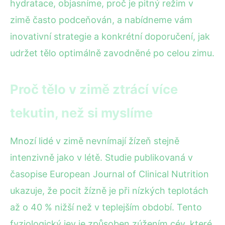
hydratace, objasníme, proč je pitný režim v
zimě často podceňován, a nabídneme vám
inovativní strategie a konkrétní doporučení, jak
udržet tělo optimálně zavodněné po celou zimu.
Proč tělo v zimě ztrácí více
tekutin, než si myslíme
Mnozí lidé v zimě nevnímají žízeň stejně
intenzivně jako v létě. Studie publikovaná v
časopise European Journal of Clinical Nutrition
ukazuje, že pocit žízně je při nízkých teplotách
až o 40 % nižší než v teplejším období. Tento
fyziologický jev je způsoben zúžením cév, které