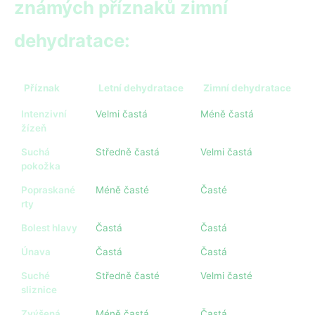
známých příznaků zimní
dehydratace:
Příznak
Letní dehydratace
Zimní dehydratace
Intenzivní
Velmi častá
Méně častá
žízeň
Suchá
Středně častá
Velmi častá
pokožka
Popraskané
Méně časté
Časté
rty
Bolest hlavy
Častá
Častá
Únava
Častá
Častá
Suché
Středně časté
Velmi časté
sliznice
Zvýšená
Méně častá
Častá