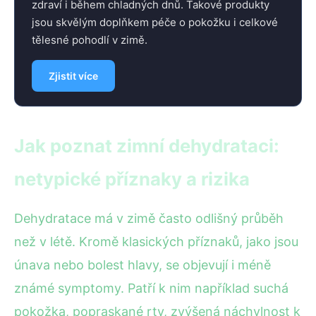
zdraví i během chladných dnů. Takové produkty
jsou skvělým doplňkem péče o pokožku i celkové
tělesné pohodlí v zimě.
Zjistit více
Jak poznat zimní dehydrataci:
netypické příznaky a rizika
Dehydratace má v zimě často odlišný průběh
než v létě. Kromě klasických příznaků, jako jsou
únava nebo bolest hlavy, se objevují i méně
známé symptomy. Patří k nim například suchá
pokožka, popraskané rty, zvýšená náchylnost k