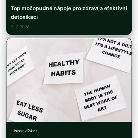
Top močopudné nápoje pro zdraví a efektivní
detoxikaci
3. 7. 2026
inzdravi24.cz