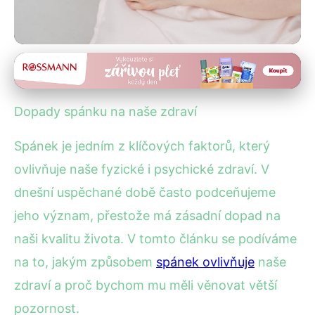
Zdravý spánek
Proč je spánek klíčem k
Dopady spánku na naše zdraví
fyzickému a psychickému
Spánek je jedním z klíčových faktorů, který
zdraví?
ovlivňuje naše fyzické i psychické zdraví. V
19. 1. 2026
· 4 min čtení · Autor: Lenka Černá
dnešní uspěchané době často podceňujeme
jeho význam, přestože má zásadní dopad na
naši kvalitu života. V tomto článku se podíváme
na to, jakým způsobem
spánek ovlivňuje
naše
zdraví a proč bychom mu měli věnovat větší
pozornost.