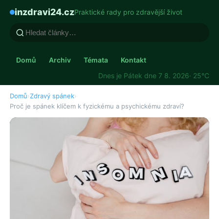
inzdravi24.cz
Praktické rady pro zdravější život
Domů
Archiv
Témata
Kontakt
Dnes je Pátek dne 7 8. 2026
· 25°C
Domů
›
Zdravý spánek
›
Proč je spánek klíčem k fyzickému a psychickému zdraví?