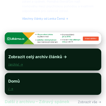
zdraví a spánek. Pomáhá čtenářům najít
rovnováhu mezi psychickou pohodou a kvalitním
odpočinkem pro celkové zdraví.
Všechny články od Lenka Černá →
Zobrazit celý archiv článků →
/archiv/ →
Domů
/ →
Další z archivu – Zdravý spánek
Zobrazit vše →