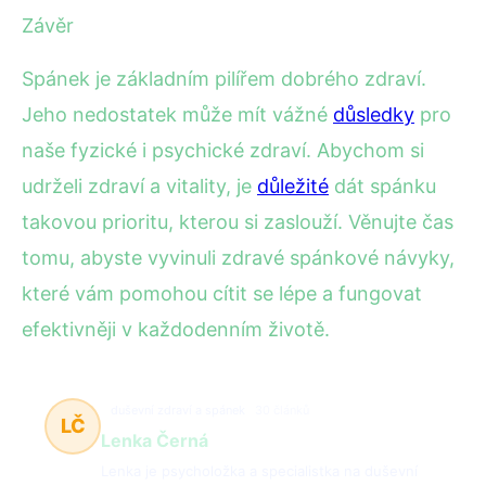
Závěr
Spánek je základním pilířem dobrého zdraví.
Jeho nedostatek může mít vážné
důsledky
pro
naše fyzické i psychické zdraví. Abychom si
udrželi zdraví a vitality, je
důležité
dát spánku
takovou prioritu, kterou si zaslouží. Věnujte čas
tomu, abyste vyvinuli zdravé spánkové návyky,
které vám pomohou cítit se lépe a fungovat
efektivněji v každodenním životě.
duševní zdraví a spánek
30 článků
LČ
Lenka Černá
Lenka je psycholožka a specialistka na duševní