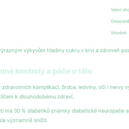
Velmi vh
Omezeně
Vhodné
výrazným výkyvům hladiny cukru v krvi a zároveň pod
lné kontroly a péče o tělo
zdravotních komplikací. Srdce, ledviny, oči i nervy v
 klíčem k dlouhodobému zdraví.
ti má 30 % diabetiků známky diabetické neuropatie 
sla významně snížit.