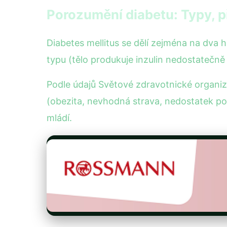
Porozumění diabetu: Typy, p
Diabetes mellitus se dělí zejména na dva h
typu (tělo produkuje inzulin nedostatečně
Podle údajů Světové zdravotnické organiza
(obezita, nevhodná strava, nedostatek poh
mládí.