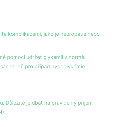
píte komplikacemi, jako je neuropatie nebo
azně pomoci udržet glykemii v normě.
h sacharidů pro případ hypoglykémie.
ku. Důležité je dbát na pravidelný příjem
I).