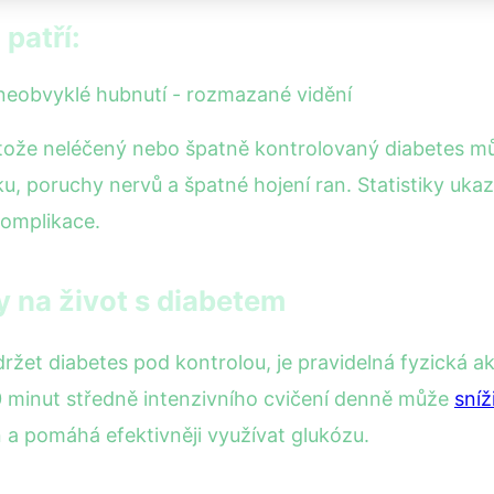
patří:
 neobvyklé hubnutí - rozmazané vidění
tože neléčený nebo špatně kontrolovaný diabetes můž
u, poruchy nervů a špatné hojení ran. Statistiky ukaz
komplikace.
ty na život s diabetem
ržet diabetes pod kontrolou, je pravidelná fyzická ak
30 minut středně intenzivního cvičení denně může
sníž
in a pomáhá efektivněji využívat glukózu.