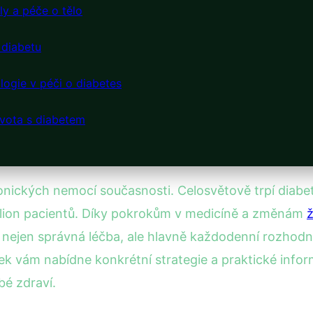
ly a péče o tělo
 diabetu
logie v péči o diabetes
života s diabetem
ronických nemocí současnosti. Celosvětově trpí diabet
milion pacientů. Díky pokrokům v medicíně a změnám
ž
e nejen správná léčba, ale hlavně každodenní rozhodnu
ek vám nabídne konkrétní strategie a praktické infor
é zdraví.