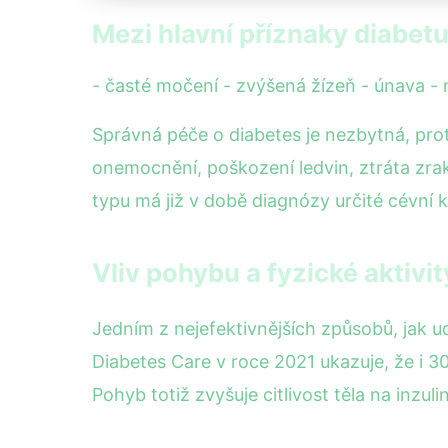
Mezi hlavní příznaky diabetu 
- časté močení - zvýšená žízeň - únava -
Správná péče o diabetes je nezbytná, pro
onemocnění, poškození ledvin, ztráta zrak
typu má již v době diagnózy určité cévní 
Vliv pohybu a fyzické aktivi
Jedním z nejefektivnějších způsobů, jak ud
Diabetes Care v roce 2021 ukazuje, že i 
Pohyb totiž zvyšuje citlivost těla na inzul