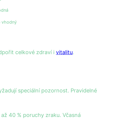
odná
 vhodný
pořit celkové zdraví i
vitalitu
.
yžadují speciální pozornost. Pravidelné
a až 40 % poruchy zraku. Včasná