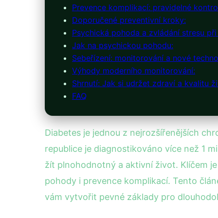
Prevence komplikací: pravidelné kontro
Doporučené preventivní kroky:
Psychická pohoda a zvládání stresu při
Jak na psychickou pohodu:
Sebeřízení: monitorování a nové techno
Výhody moderního monitorování:
Shrnutí: Jak si udržet zdraví a kvalitu 
FAQ
Diabetes je jednou z nejrozšířenějších ch
republice je diagnostikováno více než 1 
žít plnohodnotný a aktivní život. Klíčem j
pohody i prevence komplikací. Tento člán
vám vytvořit pevné základy pro dlouhodob