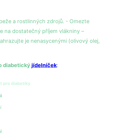
ůbeže a rostlinných zdrojů. - Omezte
te na dostatečný příjem vlákniny –
hrazujte je nenasycenými (olivový olej,
o diabetický
jídelníček
:
 pro diabetiky
á
í
ý