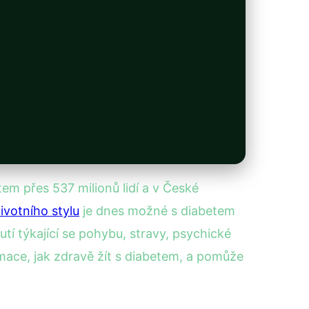
em přes 537 milionů lidí a v České
ivotního stylu
je dnes možné s diabetem
tí týkající se pohybu, stravy, psychické
mace, jak zdravě žít s diabetem, a pomůže