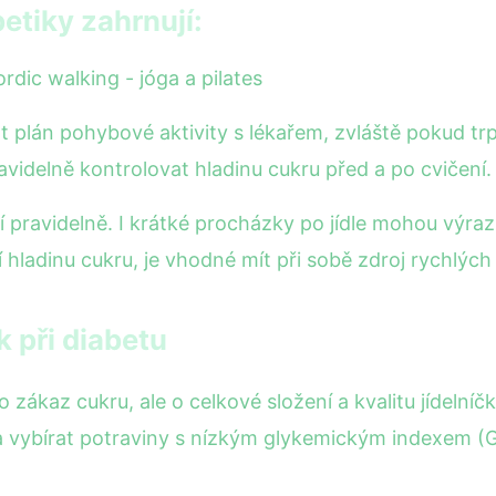
etiky zahrnují:
ordic walking - jóga a pilates
t plán pohybové aktivity s lékařem, zvláště pokud tr
videlně kontrolovat hladinu cukru před a po cvičení.
vní pravidelně. I krátké procházky po jídle mohou výr
í hladinu cukru, je vhodné mít při sobě zdroj rychlýc
k při diabetu
o zákaz cukru, ale o celkové složení a kvalitu jídelníč
a vybírat potraviny s nízkým glykemickým indexem (G