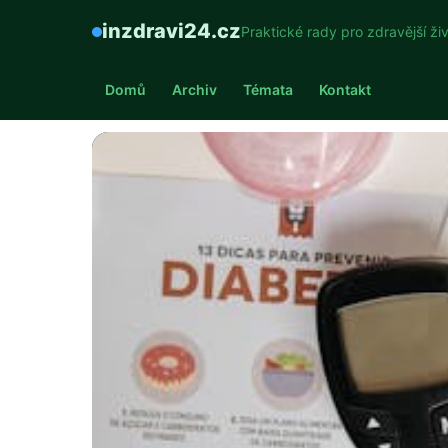
inzdravi24.cz
Praktické rady pro zdravější ži
Domů
Archiv
Témata
Kontakt