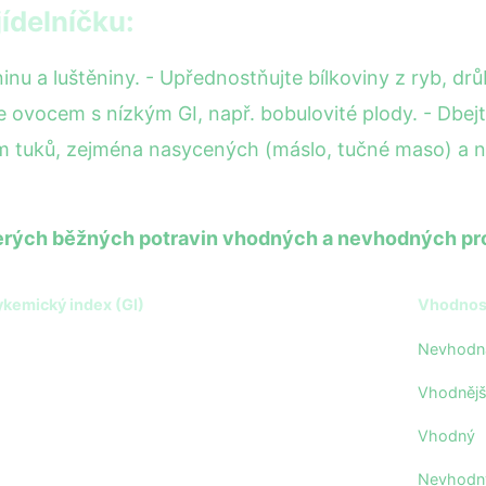
jídelníčku:
inu a luštěniny. - Upřednostňujte bílkoviny z ryb, dr
e ovocem s nízkým GI, např. bobulovité plody. - Dbej
em tuků, zejména nasycených (máslo, tučné maso) a na
terých běžných potravin vhodných a nevhodných pr
ykemický index (GI)
Vhodnost
Nevhodn
Vhodnějš
Vhodný
Nevhodn