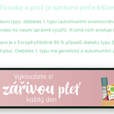
říznaky a proč je správná péče klíčo
lavní typy: diabetes 1. typu (autoimunitní onemocnění,
 nebo ho neumí správně využít). Kromě nich existuje
ce je v Evropě přibližně 90 % případů diabetu typu 2,
ybu). Diabetes 1. typu má genetický a autoimunitní 