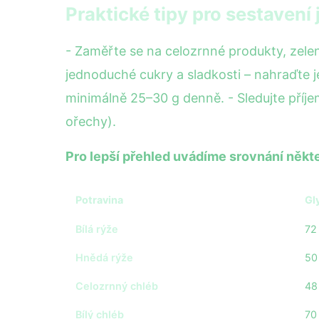
Praktické tipy pro sestavení 
- Zaměřte se na celozrnné produkty, zelen
jednoduché cukry a sladkosti – nahraďte j
minimálně 25–30 g denně. - Sledujte příj
ořechy).
Pro lepší přehled uvádíme srovnání něk
Potravina
Gl
Bílá rýže
72
Hnědá rýže
50
Celozrnný chléb
48
Bílý chléb
70