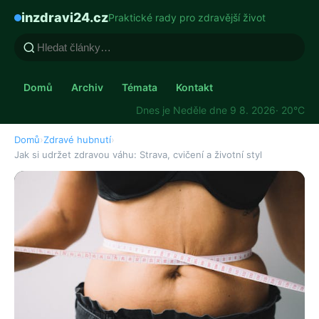
inzdravi24.cz
Praktické rady pro zdravější život
Domů
Archiv
Témata
Kontakt
Dnes je Neděle dne 9 8. 2026
· 20°C
Domů
›
Zdravé hubnutí
›
Jak si udržet zdravou váhu: Strava, cvičení a životní styl