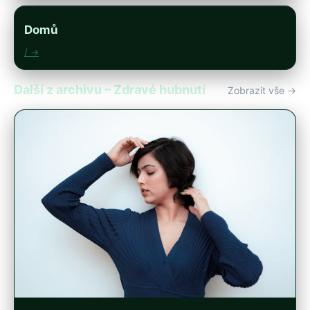
Domů
/ →
Další z archivu – Zdravé hubnutí
Zobrazit vše →