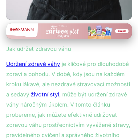
Zdravé hubnutí
Jak si udržet zdravou váhu:
Jak udržet zdravou váhu
Strava, cvičení a životní styl
Udržení zdravé váhy
je klíčové pro dlouhodobé
29. 1. 2026
· 4 min čtení · Autor: Jan Štěpánek
zdraví a pohodu. V době, kdy jsou na každém
kroku lákavé, ale nezdravé stravovací možnosti
a sedavý
životní styl
, může být udržení zdravé
váhy náročným úkolem. V tomto článku
probereme, jak můžete efektivně udržovat
zdravou váhu prostřednictvím vyvážené stravy,
pravidelného cvičení a správného životního