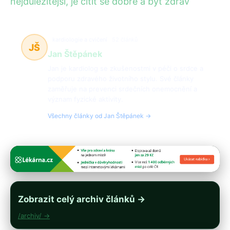
nejdůležitější, je cítit se dobře a být zdrav
kardiologie a cvičení
52 článků
JŠ
Jan Štěpánek
Jan je kardiolog se zkušenostmi v péči o srdce a
podporu zdravého životního stylu. Své články
zaměřuje na prevenci srdečních onemocnění a
význam fyzické aktivity.
Všechny články od Jan Štěpánek →
Zobrazit celý archiv článků →
/archiv/ →