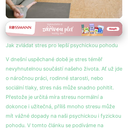
Duševní pohoda
Zvládněte Stres: Průvodce Pro
Jak zvládat stres pro lepší psychickou pohodu
Lepší Psychickou Pohodu
V dnešní uspěchané době je stres téměř
8. 1. 2026
· 4 min čtení · Autor: Lenka Černá
nevyhnutelnou součástí našeho života. Ať už jde
o náročnou práci, rodinné starosti, nebo
sociální tlaky, stres nás může snadno pohltit.
Přestože je určitá míra stresu normální a
dokonce i užitečná, příliš mnoho stresu může
mít vážné dopady na naši psychickou i fyzickou
pohodu. V tomto článku se podíváme na