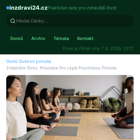
inzdravi24.cz
Praktické rady pro zdravější život
Domů
Archiv
Témata
Kontakt
Dnes je Pátek dne 7 8. 2026
· 23°C
Domů
›
Duševní pohoda
›
Zvládněte Stres: Průvodce Pro Lepší Psychickou Pohodu