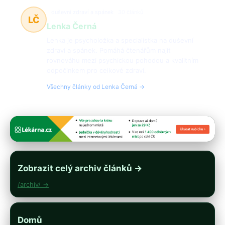
duševní zdraví a spánek
30 článků
LČ
Lenka Černá
Lenka je psycholožka a specialistka na duševní
zdraví a spánek. Pomáhá čtenářům najít
rovnováhu mezi psychickou pohodou a kvalitním
odpočinkem pro celkové zdraví.
Všechny články od Lenka Černá →
Zobrazit celý archiv článků →
/archiv/ →
Domů