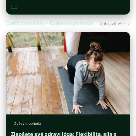
/ →
Další z archivu – Duševní pohoda
Zobrazit vše →
Duševní pohoda
Zlepšete své zdraví jóga: Flexibilita, síla a